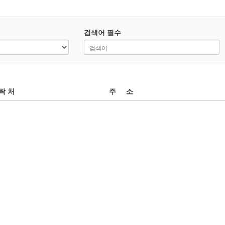
검색어
필수
락 처
주 소