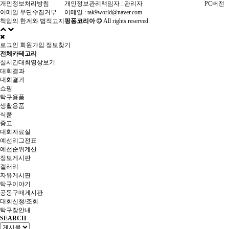
개인정보처리방침
개인정보관리책임자 : 관리자
PC버전
이메일 무단수집거부
이메일 :
tak9world@naver.com
책임의 한계와 법적고지
핑퐁코리아
All rights reserved.
로그인
회원가입
정보찾기
전체카테고리
실시간대회영상보기
대회결과
대회결과
쇼핑
탁구용품
생활용품
식품
중고
대회자료실
예선리그전표
예선순위계산
정보게시판
겔러리
자유게시판
탁구이야기
공동구매게시판
대회신청/조회
탁구장안내
SEARCH