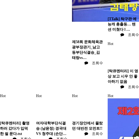
[TTalk] 탁구판 예
능캐 총출동… 텐
션 미쳤다 l …
조회수
제58회 문화체육관
Hot
광부장관기_남고
등부단식결승_김
태랑vs…
조회수
[탁큐멘터리] 이 영
상 보고 시우 안 좋
아하기 없음
조회수
Hot
Hot
Hot
Hot
[탁큐멘터리] 촬영
여자대학부단식결
경기장안에서 몰랐
하러 갔다가 입덕
승 (남윤정) 경국대
던 대반전 모먼트!!
한 썰 푼다.txt
VS 청주대 (손단…
조회수
조회수
조회수