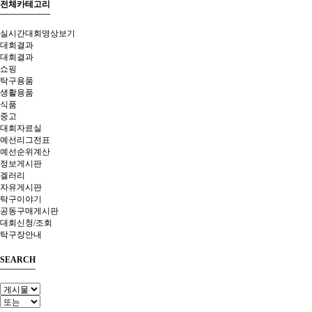
전체카테고리
실시간대회영상보기
대회결과
대회결과
쇼핑
탁구용품
생활용품
식품
중고
대회자료실
예선리그전표
예선순위계산
정보게시판
겔러리
자유게시판
탁구이야기
공동구매게시판
대회신청/조회
탁구장안내
SEARCH