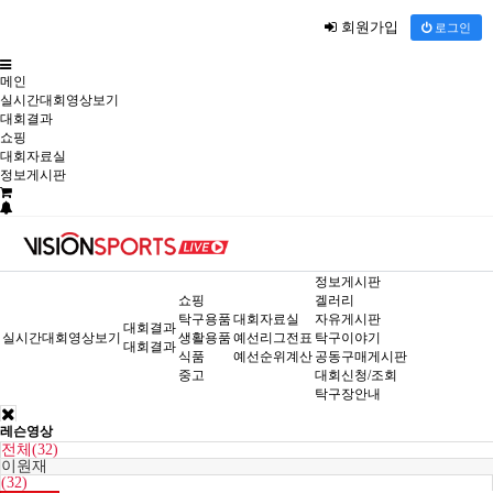
회원가입
로그인
메인
실시간대회영상보기
대회결과
쇼핑
대회자료실
정보게시판
정보게시판
쇼핑
겔러리
탁구용품
대회자료실
자유게시판
대회결과
실시간대회영상보기
생활용품
예선리그전표
탁구이야기
대회결과
식품
예선순위계산
공동구매게시판
중고
대회신청/조회
탁구장안내
레슨영상
전체(32)
이원재
(32)