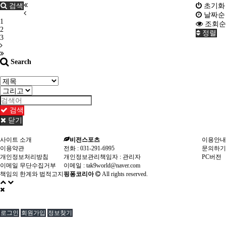
검색
초기화
날짜순
1
조회순
2
정렬
3
Search
검색
닫기
사이트 소개
비전스포츠
이용안내
이용약관
전화 :
031-291-6995
문의하기
개인정보처리방침
개인정보관리책임자 : 관리자
PC버전
이메일 무단수집거부
이메일 :
tak9world@naver.com
책임의 한계와 법적고지
핑퐁코리아
All rights reserved.
로그인
회원가입
정보찾기