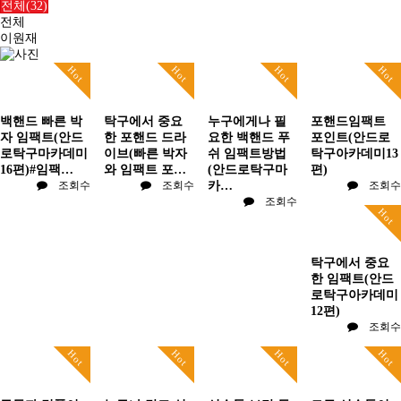
전체(32)
전체
이원재
Hot
Hot
Hot
Hot
백핸드 빠른 박
탁구에서 중요
누구에게나 필
포핸드임팩트
자 임팩트(안드
한 포핸드 드라
요한 백핸드 푸
포인트(안드로
로탁구마카데미
이브(빠른 박자
쉬 임팩트방법
탁구아카데미13
16편)#임팩…
와 임팩트 포…
(안드로탁구마
편)
조회수
조회수
카…
조회수
조회수
Hot
탁구에서 중요
한 임팩트(안드
로탁구아카데미
12편)
조회수
Hot
Hot
Hot
Hot