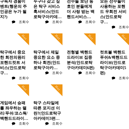
구독자 경품이
누구나 갖고 싶
선수들 보단 동
모든 선수들이
벤트(행운의 주
은 탁구 서비스
호인 분들에게
사용하는 포핸
인공은 누가 될
훅서비스(안드
더 사랑 받는 백
드 우회전 서비
지?)
로탁구아카데…
핸드서비스…
스(안드로탁
조회수
조회수
조회수
구…
조회수
Hot
Hot
Hot
Hot
탁구에서 중요
탁구에서 제일
전형별 백핸드
컷트볼 백핸드
한 회전의원리
중요한 요소 중
드라이브 집중
푸쉬&백핸드드
포핸드컷트 서
하나 회전(안드
분석(안드로탁
라이브(안드로
비스(안드로탁
로탁구아카…
구아카데미6편)
탁구아카데미5
구…
조회수
조회수
편)
조회수
조회수
Hot
Hot
게임에서 승패
탁구 스타일에
를 좌우하는 랠
따른 포지션 이
리/푸쉬/코스웍/
란?(안드로탁구
백핸드드라이…
아카데미3편…
조회수
조회수