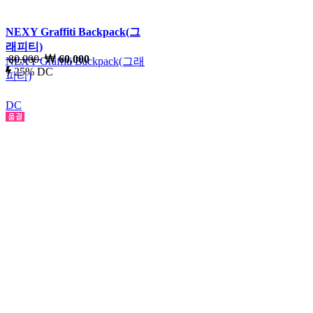
NEXY Graffiti Backpack(그
래피티)
80,000
60,000
NEXY Graffiti Backpack(그래
25% DC
피티)
DC