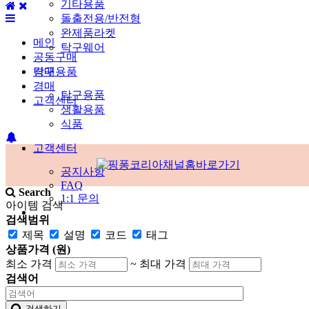
기타용품
돌출전용/반전형
완제품라켓
메인
탁구웨어
공동구매
경매
탁구용품
경매
탁구용품
고객센터
생활용품
식품
고객센터
공지사항
FAQ
Search
1:1 문의
아이템 검색
검색범위
제목
설명
코드
태그
상품가격 (원)
최소 가격
~
최대 가격
검색어
검색하기