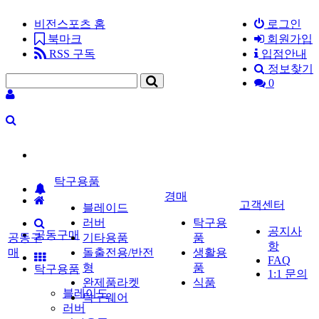
비전스포츠 홈
로그인
북마크
회원가입
RSS 구독
입점안내
정보찾기
0
탁구용품
경매
고객센터
블레이드
러버
탁구용
공지사
공동구매
공동구
기타용품
품
항
매
돌출전용/반전
생활용
FAQ
형
품
탁구용품
1:1 문의
완제품라켓
식품
블레이드
탁구웨어
러버