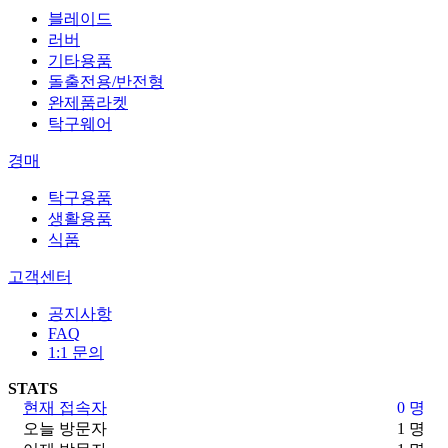
블레이드
러버
기타용품
돌출전용/반전형
완제품라켓
탁구웨어
경매
탁구용품
생활용품
식품
고객센터
공지사항
FAQ
1:1 문의
STATS
현재 접속자
0 명
오늘 방문자
1 명